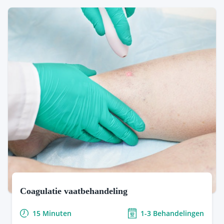
HydraFacial
Fotona laser
chemische peeling
Wat doet huidtherapie?
Coagulatie vaatbehandeling
Aphrodite
Clinic Nijmegen
15 Minuten
1-3 Behandelingen