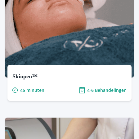
Wusala Alibeyli
Huidtherapeut
Skinpen™
45 minuten
4-6 Behandelingen
Microneedling met de SkinPen™ verbetert een scala
aan huidonregelmatigheden in uw gezicht en op uw
lichaam. Van (acne)littekens, melasma, striae en
cellulitis tot pigmentvlekken, rimpels, grove poriën
en meer.