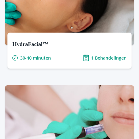
de huid worden gebracht. Deze cocktails
bevatten actieve ingrediënten die de collageen-
en elastineproductie stimuleren, waardoor de
huid strakker en jeugdiger wordt.
Coagulatiebehandeling
:
Voor effectieve
behandeling van kleine huidaandoeningen zoals
HydraFacial™
fibromen, couperose en wratten maken we
30-40 minuten
1 Behandelingen
gebruik van elektrocoagulatie. Hiermee kunnen
Bent u opzoek naar een gezichtsbehandeling die
ongewenste huidgroei veilig worden verwijderd.
ervoor zorgt dat uw huid gaat stralen? Dan is dit dé
Worden huidtherapie behandelingen vergoed?
behandeling voor u. De HydraFacial is wereldwijd
razend populair. Deze behandeling bestaat uit drie
stappen, die ervoor zorgen dat uw huid direct na de
behandeling een stralende glow krijgt.
zorgverzekeraar
Meer Info & Tarieven