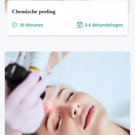
Schoonheidssalon Nijmegen
Chemische peeling
30 Minuten
3-6 Behandelingen
Is uw doffe, vermoeide of verouderde huid toe aan
een opkikker? Heeft u acne, littekens,
pigmentvlekken of grove poriën en verlangt u naar
HydraFacial™ behandeling:
Deze
een gezonde, stralende huid? Met een chemische
geavanceerde, niet-invasieve procedure reinigt,
peeling van Mesoestetic® krijgt uw huid een
exfolieert en hydrateert de huid diepgaand. Het
verjongingsboost met een fantastische glow als
verwijdert dode huidcellen, zuivert verstopte
resultaat.
poriën en levert essentiële voedingsstoffen aan
de huid, waardoor een gezonde en stralende
Meer Info & Tarieven
teint wordt bereikt.
Fotona lasertherapie:
Onze Fotona
laserbehandeling is gericht op het verminderen
van acne(littekens) en huidveroudering. Het
maakt gebruik van geconcentreerd licht met
specifieke golflengten om huidproblemen aan te