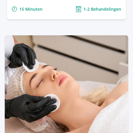
draagt bij aan een gezonde, stralende huid.
15 Minuten
1-2 Behandelingen
Behandeling van specifieke
Heeft u last van onflatteuze, goedaardige
huidaandoeningen:
pigmentvlekken, steelwratjes en ouderdomswratjes
Huidtherapiebehandelingen kunnen worden
in uw gezicht? Door middel van coagulatie kunnen
aangepast aan de specifieke behoeften van
wij u er succesvol en veilig vanaf helpen.
cliënten, waaronder de behandeling van
aandoeningen zoals acne, couperose, rosacea,
Meer Info & Tarieven
en meer.
Permanente ontharing:
Naast huidverbetering
bieden we ook permanente
ontharingsbehandelingen aan, zoals
elektrisch
epileren
,
gezichtshaar laseren
en
okselhaar
laseren
, om ongewenst haar permanent te
verwijderen.
Wat valt er onder huidtherapie?